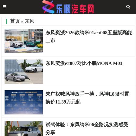
首页
» 东风
东风奕派2026款纳米01/eπ008五座版高能
上市
车市财经
东风奕派eπ007对比小鹏MONA M03
车市财经
朱广权喊风神放手一搏，风神L8限时置
换价11.39万元起
测评权威
试驾体验：东风纳米06全路况实测感受
分享