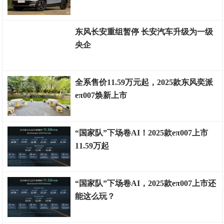
测评权威
东风长安重组暂停 长安汽车升级为一级
央企
测评权威
全系售价11.59万元起，2025款东风奕派
eπ007焕新上市
车险市场
“国家队”下场卷AI！2025款eπ007上市
11.59万起
测评权威
“国家队”下场卷AI，2025款eπ007上市还
能这么玩？
测评权威