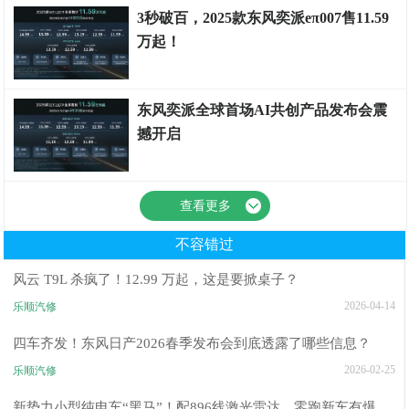
3秒破百，2025款东风奕派eπ007售11.59
万起！
测评权威
东风奕派全球首场AI共创产品发布会震
撼开启
测评权威
查看更多
不容错过
风云 T9L 杀疯了！12.99 万起，这是要掀桌子？
2026-04-14
乐顺汽修
四车齐发！东风日产2026春季发布会到底透露了哪些信息？
2026-02-25
乐顺汽修
新势力小型纯电车“黑马”！配896线激光雷达，零跑新车有爆