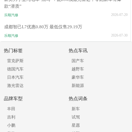
款“潜质”
2026-07-20
乐顺汽修
成都智己L7优惠0.80万 最低仅售29.19万
2026-07-30
乐顺汽修
热门标签
热点车讯
雷克萨斯
国产车
德国汽车
越野车
日本汽车
豪华车
激光雷达
新能源
品牌车型
热点词条
丰田
新车
吉利
试驾
小鹏
星愿