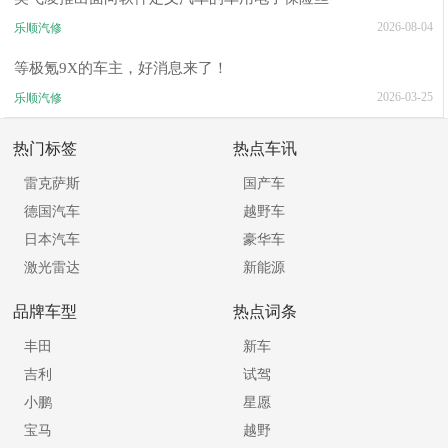
2026-08-04
乐顺汽修
等极氪9X的车主，好消息来了！
2026-03-25
乐顺汽修
热门标签
热点车讯
雷克萨斯
国产车
德国汽车
越野车
日本汽车
豪华车
激光雷达
新能源
品牌车型
热点词条
丰田
新车
吉利
试驾
小鹏
星愿
宝马
越野