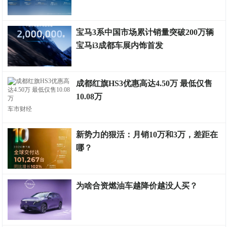
测评权威
宝马3系中国市场累计销量突破200万辆
宝马i3成都车展内饰首发
车友文化
成都红旗HS3优惠高达4.50万 最低仅售
10.08万
车市财经
新势力的狠活：月销10万和3万，差距在
哪？
车险市场
为啥合资燃油车越降价越没人买？
测评权威