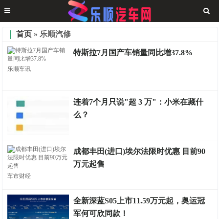
首页
» 乐顺汽修
特斯拉7月国产车销量同比增37.8%
乐顺车讯
连着7个月只说"超 3 万"：小米在藏什
么？
测评权威
成都丰田(进口)埃尔法限时优惠 目前90
万元起售
车市财经
全新深蓝S05上市11.59万元起，奥运冠
军何可欣同款！