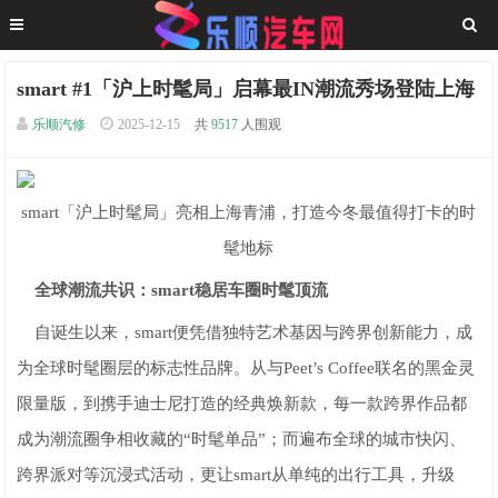
smart #1「沪上时髦局」启幕最IN潮流秀场登陆上海
乐顺汽修
2025-12-15
共
9517
人围观
smart「沪上时髦局」亮相上海青浦，打造今冬最值得打卡的时
髦地标
全球潮流共识：smart稳居车圈时髦顶流
自诞生以来，smart便凭借独特艺术基因与跨界创新能力，成
为全球时髦圈层的标志性品牌。从与Peet’s Coffee联名的黑金灵
限量版，到携手迪士尼打造的经典焕新款，每一款跨界作品都
成为潮流圈争相收藏的“时髦单品”；而遍布全球的城市快闪、
跨界派对等沉浸式活动，更让smart从单纯的出行工具，升级