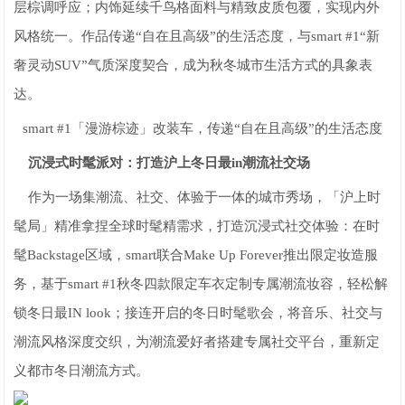
层棕调呼应；内饰延续千鸟格面料与精致皮质包覆，实现内外
风格统一。作品传递“自在且高级”的生活态度，与smart #1“新
奢灵动SUV”气质深度契合，成为秋冬城市生活方式的具象表
达。
smart #1「漫游棕迹」改装车，传递“自在且高级”的生活态度
沉浸式时髦派对：打造沪上冬日最in潮流社交场
作为一场集潮流、社交、体验于一体的城市秀场，「沪上时
髦局」精准拿捏全球时髦精需求，打造沉浸式社交体验：在时
髦Backstage区域，smart联合Make Up Forever推出限定妆造服
务，基于smart #1秋冬四款限定车衣定制专属潮流妆容，轻松解
锁冬日最IN look；接连开启的冬日时髦歌会，将音乐、社交与
潮流风格深度交织，为潮流爱好者搭建专属社交平台，重新定
义都市冬日潮流方式。