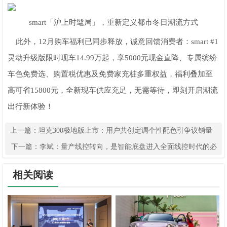
smart「沪上时髦局」，重新定义都市冬日潮流方式
此外，12月购车福利已同步释放，诚意回馈消费者：smart #1
灵动升级版限时现车14.99万起，享5000元现金直降、专属缤纷
车色免费选、购置税优惠及免费家充桩多重权益，福利叠加至
高可省15800元，全新现车供应充足，无需等待，即刻开启潮流
出行新体验！
上一篇：
坦克300极地版上市：用户共创定调个性配色引争议销量
能破圈吗？
下一篇：
李斌：量产线控转向，是智能底盘进入全面线控时代的必
由之路
相关阅读