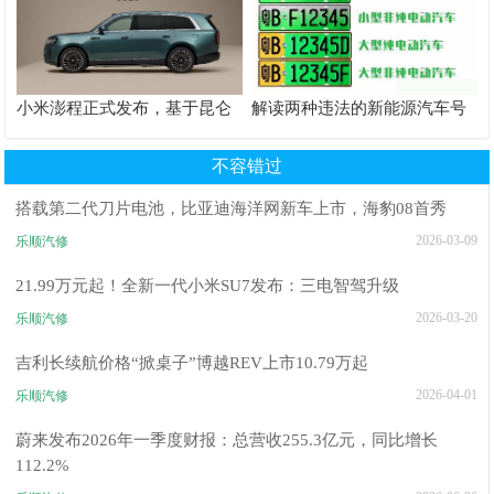
小米澎程正式发布，基于昆仑
解读两种违法的新能源汽车号
技术架构，定位智能可变大空
牌“美化”方法：白化和粘贴
间SUV
不容错过
搭载第二代刀片电池，比亚迪海洋网新车上市，海豹08首秀
2026-03-09
乐顺汽修
21.99万元起！全新一代小米SU7发布：三电智驾升级
2026-03-20
乐顺汽修
吉利长续航价格“掀桌子”博越REV上市10.79万起
2026-04-01
乐顺汽修
蔚来发布2026年一季度财报：总营收255.3亿元，同比增长
112.2%