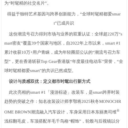
为“时髦精的社交名片”。
得益于独特艺术基因与跨界创新能力，“全球时髦精都爱smar
t”已成共识
这份潮流号召力得到市场与业界的双重认证：全球超220万“s
mart密友”覆盖39个国家与地区，自2022年上市以来，smart #1
累计收获10万+用户青睐，成为年轻圈层公认的“潮流号召力车
型”，更在香港斩获Top Gear香港版“年度最佳电动车”荣誉，“全
球时髦精都爱smart”的共识已然成型。
设计与质感双优：定义都市时髦出行新方式
此次亮相的smart #1「漫游棕迹」改装车，是smart跨界时装
趋势的突破之作：知名改装设计师李鄂将2025秋冬MONOCHR
®
OME BROWN潮流融入汽车设计，车身采用日本东丽奥司维
浅棕翻毛皮，车顶搭配羊毛千鸟格“帽饰”，轮毂与后视镜以分