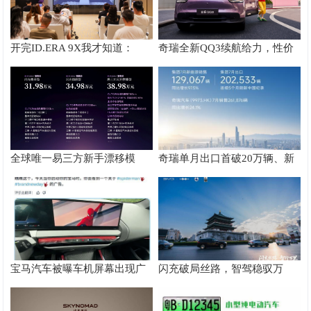
开完ID.ERA 9X我才知道：
奇瑞全新QQ3续航给力，性价
Momenta R7到底有多强！
比高的新能源汽车的越级实力
全球唯一易三方新手漂移模
奇瑞单月出口首破20万辆、新
式：腾势Z9S让新手也能玩漂
能源近13万辆再创新高
移
宝马汽车被曝车机屏幕出现广
闪充破局丝路，智驾稳驭万
告，哪些品牌的车还有类似的
里！比亚迪护航海上新丝路
情况呢？