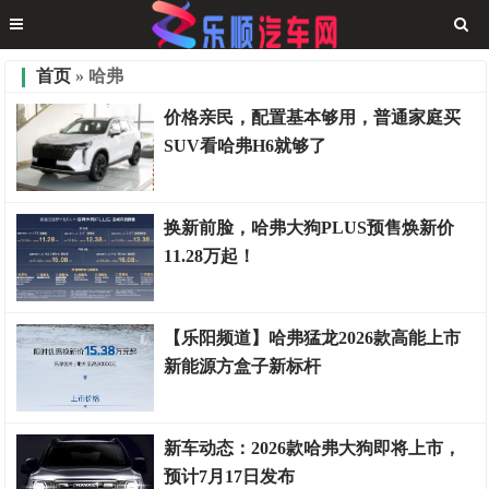
首页
» 哈弗
价格亲民，配置基本够用，普通家庭买
SUV看哈弗H6就够了
测评权威
换新前脸，哈弗大狗PLUS预售焕新价
11.28万起！
乐顺车讯
【乐阳频道】哈弗猛龙2026款高能上市
新能源方盒子新标杆
测评权威
新车动态：2026款哈弗大狗即将上市，
预计7月17日发布