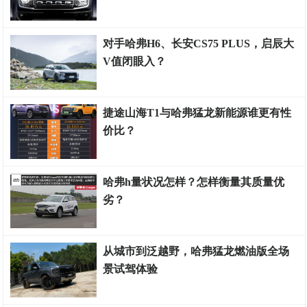
乐顺车讯
对手哈弗H6、长安CS75 PLUS，启辰大
V值闭眼入？
车友文化
捷途山海T1与哈弗猛龙新能源谁更有性
价比？
车市财经
哈弗h量状况怎样？怎样衡量其质量优
劣？
车友文化
从城市到泛越野，哈弗猛龙燃油版全场
景试驾体验
车友文化