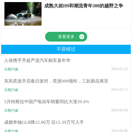
成熟大叔H9和潮流青年300的越野之争
能源新闻
查看更多
不容错过
人保携手齐超严选汽车购车嘉年华
2026-03-29
乐顺汽修
东风奕派开启春日派对，奕派008领衔，三款新品将至
2026-03-15
乐顺汽修
5月特斯拉中国产电动车销量同比大涨39.4%
2026-06-04
乐顺汽修
成都奔驰GLB降12.00万 仅15.39万可入手
2026-08-06
乐顺汽修