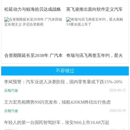
松延动力与鲸海拾贝达成战略
英飞凌推出面向软件定义汽车
合作
的车用电子保险丝
合资期限延长至2038年 广汽本
奇瑞与讯飞再签五年约，星火
田锚定长期主义 开启合资新程
座舱3.0要全面上车了
不容错过
李斌预警：汽车业进入决赛阶段，国内零售量或下跌15%-20%
2026-06-15
乐顺汽修
王力宏亮相腾势N9闪充发布，续航420KM终结出行焦虑
2026-05-19
乐顺汽修
年轻人的第一台国民智驾好车，埃安N60上市10.68万起