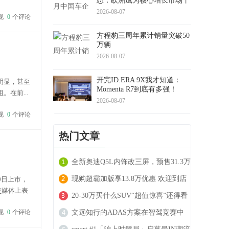
态：欧洲成为核心增长市场丨
质提升，
盖世汽车研究院
2026-08-07
现
0
个评论
方程豹三周年累计销量突破50
万辆
2026-08-07
开完ID.ERA 9X我才知道：
明显，甚至
Momenta R7到底有多强！
在前...
2026-08-07
现
0
个评论
热门文章
全新奥迪Q5L内饰改三屏，预售31.3万
起
现购超霸加版享13.8万优惠 欢迎到店
0日上市，
交媒体上表
试驾
20-30万买什么SUV“超值惊喜”还得看
0采用天地
现
0
个评论
沃尔沃XC70
文远知行的ADAS方案在智驾竞赛中