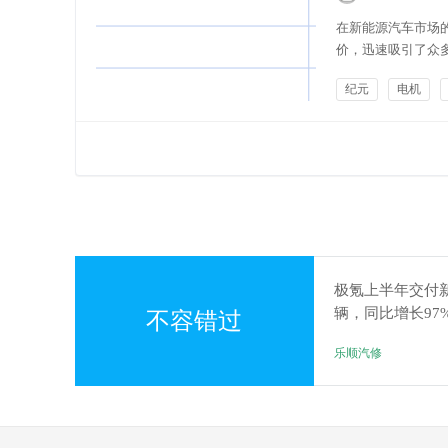
在新能源汽车市场的
价，迅速吸引了众
式的前格栅搭配贯
纪元
电机
显示各种独特的图案
车友文化
极氪上半年交付新车
辆，同比增长97
不容错过
乐顺汽修