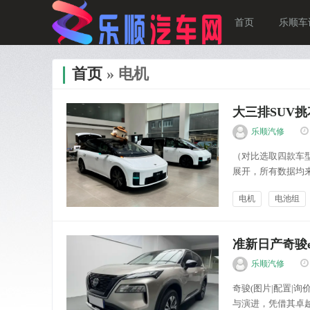
首页
乐顺车
首页
» 电机
大三排SUV
乐顺汽修
（对比选取四款车
展开，所有数据均来源
5085×1960×1
电机
电池组
载97.8kWh电池组
乐顺车讯
准新日产奇骏e
乐顺汽修
奇骏(图片|配置|
与演进，凭借其卓