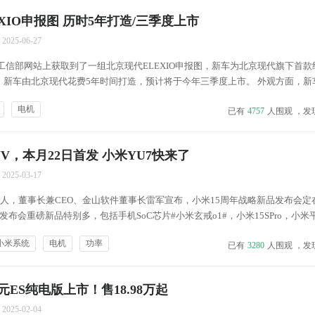
XIO申报图 历时5年打造/三季度上市
2025-06-27
工信部网站上获取到了一组北京现代ELEXIO申报图，新车为北京现代旗下首款纯
，新车由北京现代花费5年时间打造，预计将于今年三季度上市。 外观方面，新
封闭式前脸造型，并配备了星环式前灯组，辨识度极强。此外，新车还配备了黑
电机
已有
4757
人围观 ，发
足。水晶立方体日行灯暗藏“幸运8...
V，本月22日首发 小米YU7快来了
2025-03-17
办人，董事长兼CEO、金山软件董事长雷军宣布，小米15周年战略新品发布会定在
布会重磅新品特别多，包括手机SoC芯片#小米玄戒o1#，小米15SPro，小米
SUV#小米yu7#等。随后，小米汽车也在官方微博表示：“#小米YU7# 5月22日晚
小米系统
电机
功率
已有
3280
人围观 ，发
ES纯电版上市！售18.98万起
2025-02-04