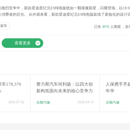
激烈竞争中，新款星途星纪元ES纯电版犹如一颗璀璨新星，闪耀登场，以18.9
多消费者的目光。 从外观来看，新款星途星纪元ES纯电版延续了家族化的设计
穿式的LED日间行车灯，勾勒出极具未来感的前脸轮廓。前包围两侧的矩阵灯组
新车
已有
4076
人围观 ，发
，还能在夜间提供出色的...
查看更多
178,370
赛力斯汽车何利扬：以四大创
人保携手齐
%
新构筑面向未来的核心竞争力
年华
2026-07-02
2026-04-13
乐顺汽修
乐顺汽修