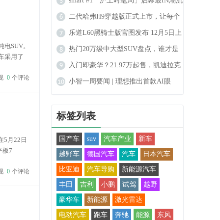
拔得头筹，再获广汽合作
smart #1「沪上时髦局」启幕最IN潮流
秀场登陆上海
二代哈弗H9穿越版正式上市，让每个
人都能实现穿越的梦想
乐道L60黑骑士版官图发布 12月5日上
电SUV。
市 限量666台
热门20万级中大型SUV盘点，谁才是
车采用了
最合适的选择？
入门即豪华？21.97万起售，凯迪拉克
色的行李
现
0
个评论
GT4怎么样
小智一周要闻 | 理想推出首款AI眼
镜；传哈啰Robotaxi明年6月量产
标签列表
国产车
suv
汽车产业
新车
5月22日
平板7
越野车
德国汽车
汽车
日本汽车
7点见。预约
比亚迪
汽车导购
新能源汽车
现
0
个评论
丰田
吉利
小鹏
试驾
越野
豪华车
新能源
激光雷达
电动汽车
跑车
奔驰
能源
东风