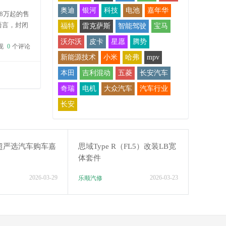
奥迪
银河
科技
电池
嘉年华
8万起的售
语言，封闭
福特
雷克萨斯
智能驾驶
宝马
不仅可以
沃尔沃
皮卡
星愿
腾势
现
0
个评论
新能源技术
小米
哈弗
mpv
本田
吉利混动
五菱
长安汽车
奇瑞
电机
大众汽车
汽车行业
长安
超严选汽车购车嘉
思域Type R（FL5）改装LB宽
体套件
2026-03-29
2026-03-23
乐顺汽修