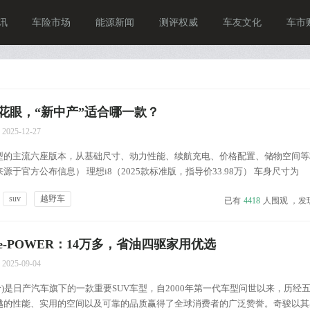
讯
车险市场
能源新闻
测评权威
车友文化
车市
挑花眼，“新中产”适合哪一款？
2025-12-27
型的主流六座版本，从基础尺寸、动力性能、续航充电、价格配置、储物空间等
于官方公布信息） 理想i8（2025款标准版，指导价33.98万） 车身尺寸为
740mm，轴距3050mm，动力形式为双电机四驱，电机总功率400kW，零百加速时间
suv
越野车
已有
4418
人围观 ，发
，CLTC纯电续航里程...
-POWER：14万多，省油四驱家用优选
2025-09-04
询价)是日产汽车旗下的一款重要SUV车型，自2000年第一代车型问世以来，历经
越的性能、实用的空间以及可靠的品质赢得了全球消费者的广泛赞誉。奇骏以其