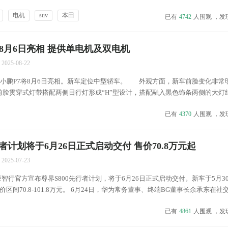
乘体验和丰富的配置，在市场上树立了良好的口碑。奇骏不断追求技术创新与品
电机
suv
本田
已有
4742
人围观 ，发
更加卓越的驾驶感受和更加实用的空间布局。今天我...
8月6日亮相 提供单电机及双电机
2025-08-22
鹏P7将8月6日亮相。新车定位中型轿车。 外观方面，新车前脸变化非常
脸贯穿式灯带搭配两侧日行灯形成“H”型设计，搭配融入黑色饰条两侧的大灯组。
已有
4370
人围观 ，发
行者计划将于6月26日正式启动交付 售价70.8万元起
2025-07-23
鸿蒙智行官方宣布尊界S800先行者计划，将于6月26日正式启动交付。新车于5月3
区间70.8-101.8万元。 6月24日，华为常务董事、终端BG董事长余承东在社
交付突破4000台，尊界S800大定超过5000台。 车型回顾 外观方面，尊界S80
已有
4861
人围观 ，发