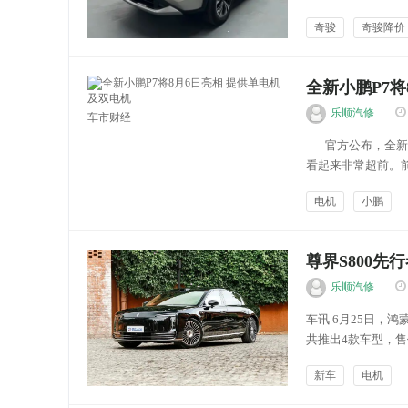
野性能、舒适的驾
奇骏
奇骏降价
致力于为消费者提供
乐顺车讯
全新小鹏P7将
乐顺汽修
车市财经
官方公布，全新小
看起来非常超前。前
电机
小鹏
尊界S800先
乐顺汽修
车讯 6月25日，
共推出4款车型，售价
示，享界S9近一个月
新车
电机
人和的设计理...
能源新闻