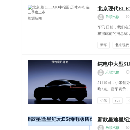
北京现代ELE
乐顺汽修
能源新闻
车讯 日前，我们在
根据此前的消息称
新能源车型常见的
新车
北京现代
架，看起来运动感十
纯电中大型SU
乐顺汽修
5月19日，小米创
晚7点。雷军表示，发
Ultra，小米首款
小米
suv
咨询现已开启。”...
测评权威
新款星途星纪元
乐顺汽修