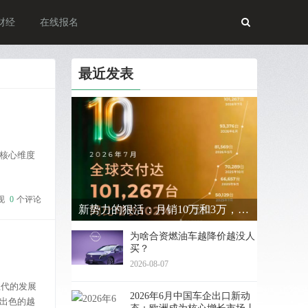
财经
在线报名
最近发表
核心维度
4.5秒；搭
现
0
个评论
新势力的狠活：月销10万和3万，差距在哪？
为啥合资燃油车越降价越没人
买？
2026-08-07
五代的发展
2026年6月中国车企出口新动
出色的越