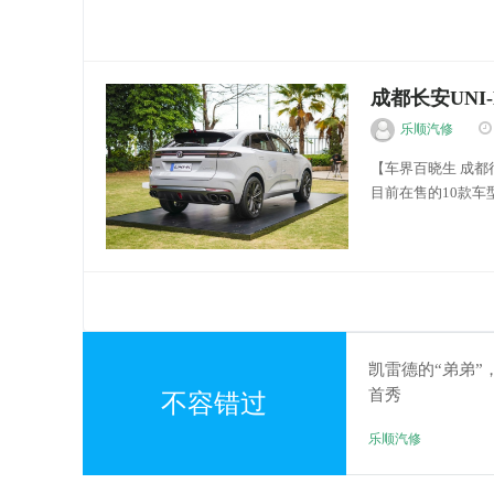
版 本店最新价格变化
成都长安UNI-
乐顺汽修
【车界百晓生 成都
目前在售的10款车型最
优惠金额 成交价格 获
车友文化
凯雷德的“弟弟”
首秀
不容错过
乐顺汽修