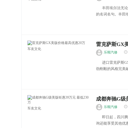
丰田埃尔法无论是
的名词名句。丰田埃
雷克萨斯GX
车友文化
乐顺汽修
进口雷克萨斯GX4
劲刚毅的风格完美融
成都奔驰G级美
乐顺汽修
车友文化
即日起，四川腾达
询还能享受其他优