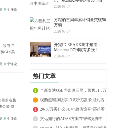
态：欧洲成为核心增长市场丨
盖世汽车研究院
2026-08-07
现
0
个评论
方程豹三周年累计销量突破50
万辆
2026-08-07
开完ID.ERA 9X我才知道：
，致电咨
Momenta R7到底有多强！
驰GLS美
2026-08-07
现
0
个评论
热门文章
全新奥迪Q5L内饰改三屏，预售31.3万
起
现购超霸加版享13.8万优惠 欢迎到店
欧目前在售
惠金额 成
试驾
20-30万买什么SUV“超值惊喜”还得看
现
0
个评论
沃尔沃XC70
文远知行的ADAS方案在智驾竞赛中