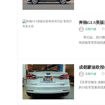
额 成交价格 获取底价
车友文化
奔驰GLS美版
车友文化
乐顺汽修
即日起，四川腾达东
询还能享受其他优惠
版 本店最新价格变化
成都蒙迪欧报价1
乐顺汽修
【车界百晓生 成
的10款车型最高优惠
交价格 获取底价...
车友文化