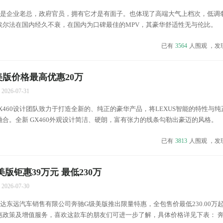
企业老总，政府官员，拥有它才是有面子。也体现了高端大气上档次，低调
尔法在国内经久不衰，在国内为口碑最佳的MPV，其豪华舒适性无与伦比。 &
已有
3564
人围观 ，发
美版价格最高优惠20万
2026-07-31
60设计团队致力于打造全新的、纯正的豪华产品，将LEXUS智能的特性与纯
合。全新 GX460外观设计简洁、硬朗，富有张力的线条勾勒出豪迈的风格。 &n
已有
3813
人围观 ，发
版钜惠39万元 最低230万
2026-07-30
东远汽车销售有限公司奔驰G级美版推出限量特惠，全包售价最低230.00万
惠政策及增值服务，喜欢这款车的朋友们可进一步了解，具体价格详见下表： 奔