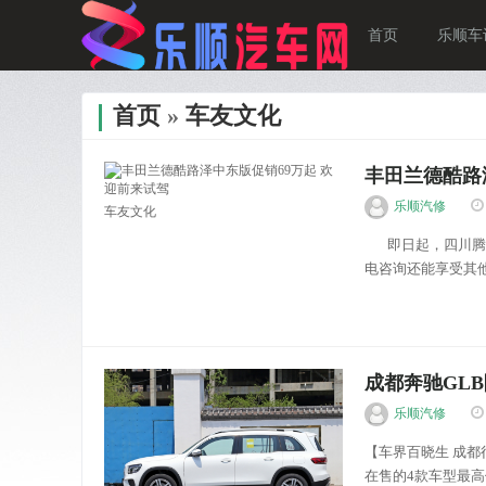
首页
乐顺车
首页
»
车友文化
丰田兰德酷路
乐顺汽修
车友文化
即日起，四川腾达
电咨询还能享受其
路泽中东版 本店最新
成都奔驰GLB降
乐顺汽修
【车界百晓生 成都
在售的4款车型最高优