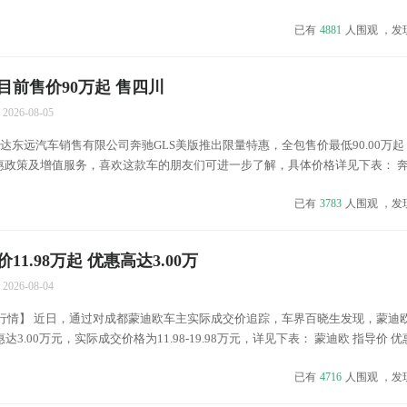
...
已有
4881
人围观 ，发
目前售价90万起 售四川
2026-08-05
远汽车销售有限公司奔驰GLS美版推出限量特惠，全包售价最低90.00万起
政策及增值服务，喜欢这款车的朋友们可进一步了解，具体价格详见下表： 奔
报价及优惠(售四川)...
已有
3783
人围观 ，发
1.98万起 优惠高达3.00万
2026-08-04
都行情】 近日，通过对成都蒙迪欧车主实际成交价追踪，车界百晓生发现，蒙迪
达3.00万元，实际成交价格为11.98-19.98万元，详见下表： 蒙迪欧 指导价 优
已有
4716
人围观 ，发