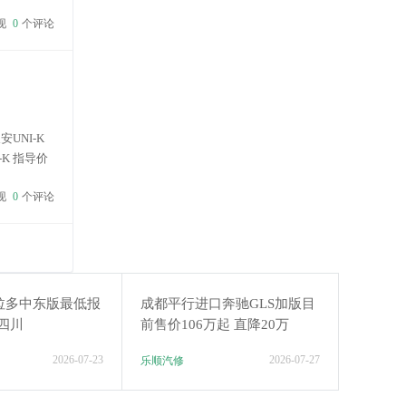
现
0
个评论
UNI-K
-K 指导价
现
0
个评论
拉多中东版最低报
成都平行进口奔驰GLS加版目
售四川
前售价106万起 直降20万
2026-07-23
2026-07-27
乐顺汽修