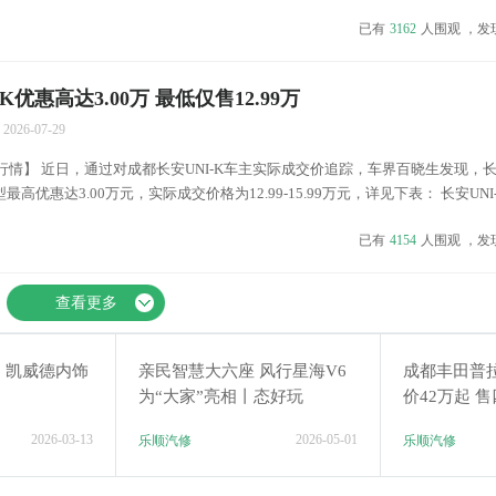
报价及优惠(售四川)...
已有
3162
人围观 ，发
K优惠高达3.00万 最低仅售12.99万
2026-07-29
行情】 近日，通过对成都长安UNI-K车主实际成交价追踪，车界百晓生发现，长安
高优惠达3.00万元，实际成交价格为12.99-15.99万元，详见下表： 长安UNI
取底价...
已有
4154
人围观 ，发
查看更多
，凯威德内饰
亲民智慧大六座 风行星海V6
成都丰田普
为“大家”亮相丨态好玩
价42万起 
2026-03-13
2026-05-01
乐顺汽修
乐顺汽修