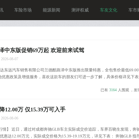
讯
车险市场
能源新闻
测评权威
车友文化
车市
泽中东版促销69万起 欢迎前来试驾
2026-08-07
东远汽车销售有限公司兰德酷路泽中东版推出限量特惠，全包售价最低69.00
他优惠政策及增值服务，喜欢这款车的朋友们可进一步了解，具体价格详见下表
价格变化报价及优惠(售四川...
已有
3164
人围观 ，发
12.00万 仅15.39万可入手
2026-08-06
行情】 近日，通过对成都奔驰GLB车主实际成交价追踪，车界百晓生发现，奔驰
惠达12.00万元，实际成交价格为15.39-19.19万元，详见下表： 奔驰GLB 指