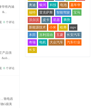
奥迪
银河
科技
电池
嘉年华
奢华有内涵
...
福特
雷克萨斯
智能驾驶
宝马
沃尔沃
皮卡
星愿
腾势
现
0
个评论
新能源技术
小米
哈弗
mpv
本田
吉利混动
五菱
长安汽车
奇瑞
电机
大众汽车
汽车行业
长安
正产品强
b...
现
0
个评论
起，致电咨
驰G级美