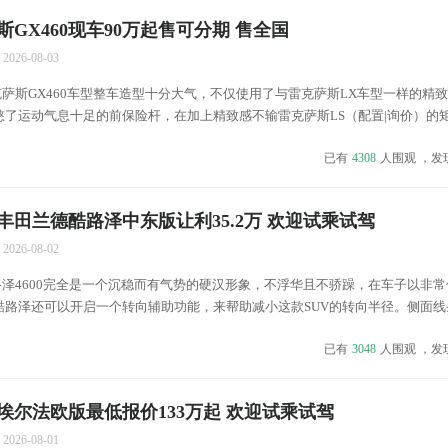
萨斯GX460现车90万起售可分期 售全国
2026-08-03
萨斯GX460车型整车造型十分大气，不仅使用了与雷克萨斯LX车型一样的精
了运动气息十足的前保险杆，在加上精致感不输雷克萨斯LS（配置|询价）的矩
克萨斯GX460在外观的精致程度上还是相当有新意的！ &...
已有
4308
人围观 ，发
丰田兰德酷路泽中东版让利35.2万 欢迎试乘试驾
2026-08-02
泽4600完全是一个沉稳而有气势的硬汉形象，不浮华且不骄躁，在车子以非常
酷路泽还可以开启一个转向辅助功能，来帮助减小这款SUV的转向半径。侧面线
现款车型的侧面线条，凌厉而霸气。 &nbs...
已有
3048
人围观 ，发
埃尔法欧版最低报价133万起 欢迎试乘试驾
2026-08-01