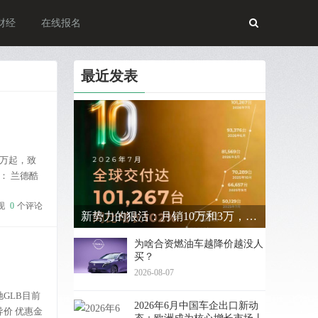
财经
在线报名
最近发表
万起，致
： 兰德酷
现
0
个评论
新势力的狠活：月销10万和3万，差距在哪？
为啥合资燃油车越降价越没人
买？
2026-08-07
GLB目前
2026年6月中国车企出口新动
导价 优惠金