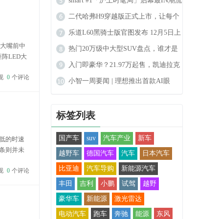
拔得头筹，再获广汽合作
smart #1「沪上时髦局」启幕最IN潮流
秀场登陆上海
二代哈弗H9穿越版正式上市，让每个
人都能实现穿越的梦想
乐道L60黑骑士版官图发布 12月5日上
致大嘴前中
市 限量666台
热门20万级中大型SUV盘点，谁才是
阵LED大
最合适的选择？
入门即豪华？21.97万起售，凯迪拉克
现
0
个评论
GT4怎么样
小智一周要闻 | 理想推出首款AI眼
镜；传哈啰Robotaxi明年6月量产
标签列表
国产车
suv
汽车产业
新车
低的时速
条则并未
越野车
德国汽车
汽车
日本汽车
比亚迪
汽车导购
新能源汽车
现
0
个评论
丰田
吉利
小鹏
试驾
越野
豪华车
新能源
激光雷达
电动汽车
跑车
奔驰
能源
东风