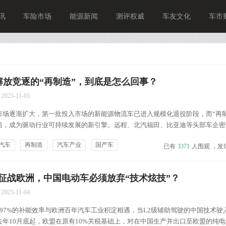
讯
车险市场
能源新闻
测评权威
车友文化
车市
/解放竞逐的“再制造”，到底是怎么回事？
2025-11-05
市场逐渐扩大，第一批投入市场的新能源物流车已进入规模化退役阶段，而“再制
前，成为驱动行业可持续发展的新引擎。远程、北汽福田、比亚迪等头部车企密
放旗下专注绿色循环领域的解放绿动，更是推出新能源商用车核心部件再制造专
汽车
再制造
汽车产业
国产车
已有
3371
人围观 ，发
关键机械部件的再制造流程搭建。 这并非偶然，而是新能源商用...
征战欧洲，中国电动车必须放弃“技术炫技”？
2025-11-04
97%的补能效率与欧洲百年汽车工业积淀相遇，当L2级辅助驾驶的中国技术驶
年10月底起，欧盟在原有10%关税基础上，对在中国生产并出口至欧盟的纯