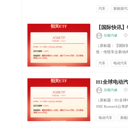
征最高35.3%的
汽车
新能源汽
靠贸易出口的盈利模
【国际快讯】特
汽车供应链
乐顺汽修
（原标题：【国际快讯
焦・传统车企新动向 Ste
欧洲业务及其旗下欧洲品
汽车
电动汽车
能源新闻
H1全球电动
乐顺汽修
（原标题：H1全球
SNE Resear
合动力车型）电池装机量
电动汽车
新能
能源新闻