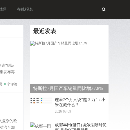
财经
在线报名
最近发表
造”则从
集发布再
项业务，
现
0
个评论
特斯拉7月国产车销量同比增37.8%
连着7个月只说"超 3 万"：小
米在藏什么？
2026-08-09
入复杂的欧
成都丰田(进口)埃尔法限时优
电动汽车加