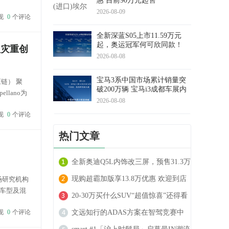
惠 目前90万元起售
使得单纯依
2026-08-09
现
0
个评论
全新深蓝S05上市11.59万元
起，奥运冠军何可欣同款！
火灾重创
2026-08-08
宝马3系中国市场累计销量突
链） 聚
破200万辆 宝马i3成都车展内
ellano为
饰首发
2026-08-08
现
0
个评论
热门文章
全新奥迪Q5L内饰改三屏，预售31.3万
起
现购超霸加版享13.8万优惠 欢迎到店
场研究机构
力车型及混
试驾
20-30万买什么SUV“超值惊喜”还得看
动汽...
现
0
个评论
沃尔沃XC70
文远知行的ADAS方案在智驾竞赛中