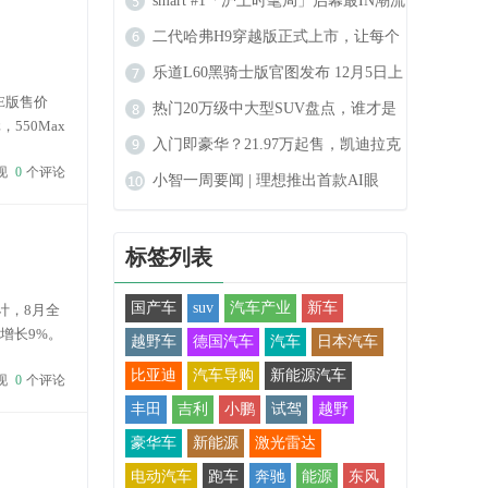
拔得头筹，再获广汽合作
smart #1「沪上时髦局」启幕最IN潮流
秀场登陆上海
二代哈弗H9穿越版正式上市，让每个
人都能实现穿越的梦想
乐道L60黑骑士版官图发布 12月5日上
E版售价
市 限量666台
热门20万级中大型SUV盘点，谁才是
，550Max
最合适的选择？
入门即豪华？21.97万起售，凯迪拉克
现
0
个评论
GT4怎么样
小智一周要闻 | 理想推出首款AI眼
镜；传哈啰Robotaxi明年6月量产
标签列表
国产车
suv
汽车产业
新车
计，8月全
比增长9%。
越野车
德国汽车
汽车
日本汽车
透率
比亚迪
汽车导购
新能源汽车
现
0
个评论
丰田
吉利
小鹏
试驾
越野
豪华车
新能源
激光雷达
电动汽车
跑车
奔驰
能源
东风