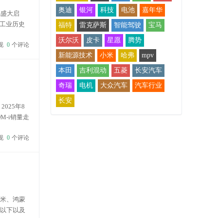
奥迪
银河
科技
电池
嘉年华
地盛大启
工业历史
福特
雷克萨斯
智能驾驶
宝马
展区与工
沃尔沃
皮卡
星愿
腾势
现
0
个评论
新能源技术
小米
哈弗
mpv
本田
吉利混动
五菱
长安汽车
奇瑞
电机
大众汽车
汽车行业
长安
025年8
M-i销量走
现
0
个评论
小米、鸿蒙
万以下以及