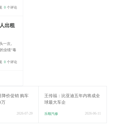
更认可新
现
0
个评论
人出租
头一次。
的业绩“毒
斯拉昨天
现
0
个评论
月降价促销 购车
王传福：比亚迪五年内将成全
0万
球最大车企
2026-07-29
2026-06-11
乐顺汽修