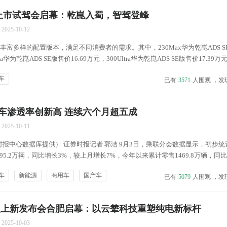
都上市试驾会启幕：乾崑入蜀，智驾登峰
2025-10-12
了丰富多样的配置版本，满足不同消费者的需求。其中，230Max华为乾崑ADS S
tra华为乾崑ADS SE版售价16.69万元，300Ultra华为乾崑ADS SE版售价17.39万元
价15.69万元，550Ultra华为乾崑ADS SE版售价16.69万元。...
车
已有
3571
人围观 ，发
车渗透率创新高 连续六个月超五成
2025-10-11
报中心数据库提供） 证券时报记者 郭洁 9月3日，乘联分会数据显示，初步统
5.2万辆，同比增长3%，较上月增长7%，今年以来累计零售1469.8万辆，同
源市场零售107.9万辆，同比增长5%，较上月增长9%，全国新能源市场零售渗
车
新能源
商用车
国产车
已有
5079
人围观 ，发
计零售753.5万辆，同比...
辇版上新发布会合肥启幕：以云辇科技重塑纯电新标杆
2025-10-03