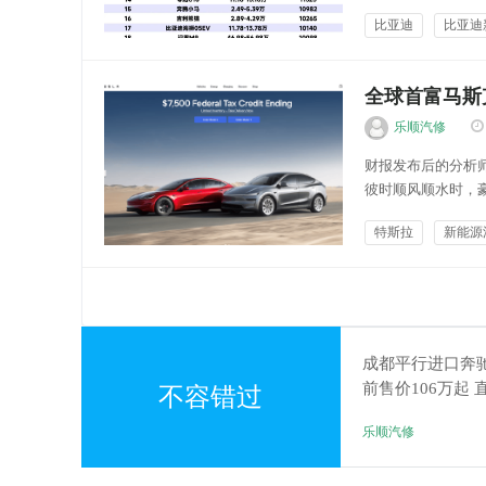
10-20万市场有
比亚迪
比亚迪
势力的产品和品牌溢
乐顺车讯
全球首富马斯
车！Model
乐顺汽修
财报发布后的分析
彼时顺风顺水时，
打”下，即便是全球
特斯拉
新能源
公布了第二季度业绩
车险市场
成都平行进口奔驰
前售价106万起 
不容错过
乐顺汽修