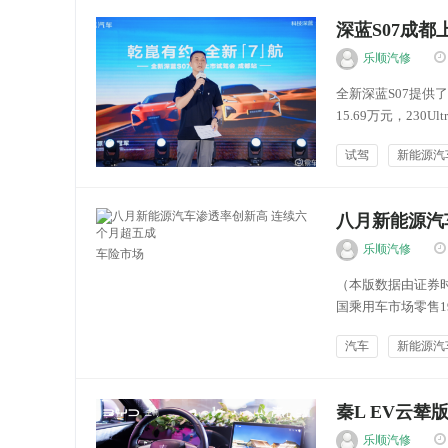
深蓝S07成
乐顺汽修
全新深蓝S07提供
15.69万元，230Ul
华为乾崑ADS SE版售
试驾
新能源汽
车友文化
八月新能源汽
乐顺汽修
车险市场
（本版数据由证券时
国乘用车市场零售19
8月全国乘用车新能
汽车
新能源汽
55.3%，今年以来累
秦L EV云
乐顺汽修