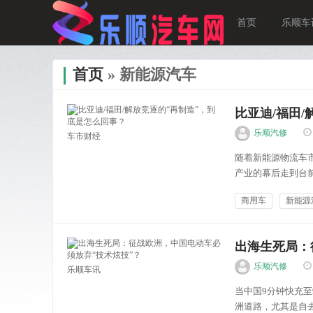
首页
乐顺车
首页
» 新能源汽车
比亚迪/福田
乐顺汽修
车市财经
随着新能源物流车
产业的幕后走到台
制造业务规划，解
商用车
新能源
聚焦“三电”系统与
出海生死局：
乐顺汽修
乐顺车讯
当中国9分钟快充至
洲道路，尤其是自去