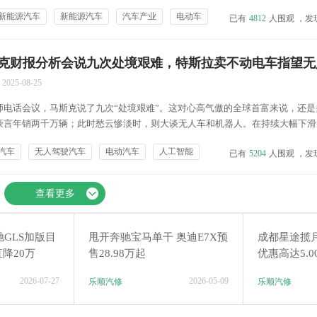
较高依赖，而后者早已盘踞20万以上市场。 也就是说，对于高端纯电动车，消费者
新能源汽车
新能源汽车
汽车产业
电动车
已有
4812
人围观 ，发
价能力，这是为什么呢？另外，通过梳理7...
克财报分析会说九次处境艰难，特斯拉卖不动电车指望无
 Y潜在车主或转向小米YU7
2025-08-25
师电话会议，马斯克说了九次“处境艰难”。这对心高气傲的全球首富来说，还是
豪言年销两千万辆；此时愁云惨淡时，则大谈无人车和机器人。在持续大幅下滑
首富马斯克，也只能暂时放下他的骄傲，连续感慨“艰难”。 又一份惨淡财报 特
汽车
无人驾驶汽车
电动汽车
人工智能
已有
5204
人围观 ，发
，没有任何意外。现在市场关注的已不是特斯拉业绩...
查看更多
GLS加版目
甩开奔驰宝马单干 奥迪E7X预
成都星途揽
直降20万
售28.98万起
优惠高达5.0
2026-07-27
2026-05-09
乐顺汽修
乐顺汽修