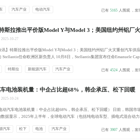
反补贴税，产能释放后的“必须出海”遭遇规则、习惯、电价、数据等“灰度地带”，
车
汽车产业
电动汽车
已有
5165
人围观 ，发
式难以为继，也让中国车企意识到，必须从根...
斯拉推出平价版Model Y与Model 3；美国纽约州铝厂
2025-10-27
】特斯拉推出平价版Model Y与Model 3；美国纽约州铝厂火灾重创汽车供应
llantis任命欧洲区新负责人 10月8日，Stellantis集团宣布任命Emanuele Capp
牌的新负责人。Stellantis表示，Cappellano曾在拉丁美...
特斯拉
新能源汽车
汽车产业
已有
4524
人围观 ，发
汽车电池装机量：中企占比超68%，韩企承压、松下回暖
2025-10-24
电动汽车电池装机量：中企占比超68%，韩企承压、松下回暖） 日前，韩国市
ch公布的数据显示，2025年上半年，全球电动汽车（包括纯电动车型、插电式混合动
达504.4 GWh，较去年同期的367.4 GWh增长37.3%。 2025年上半年全球电
源汽车
松下
电池
汽车产业
已有
3907
人围观 ，发