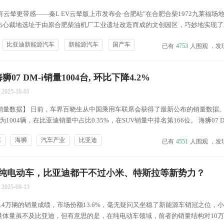
，"有云辇更带感——秦L EV云辇版上市发布会·合肥站"在合肥合柴1972九莱福场
出心裁地选址于由原合肥柴油机厂工业遗址改造而成的文创园区，巧妙地实现了
技的完美融合。红砖厂房、钢铁桁架与现代灯光舞美交相辉映，穹顶车间内科技
比亚迪新能源汽车
新能源汽车
国产车
已有
4753
人围观 ，发
造出独特的时空对话氛围，为与会嘉宾带来一场沉...
狮07 DM-i销量1004台, 环比下降4.2%
2025-10-01
数据】 日前，车界百晓生从中国乘用车联席会获得了最新公布的销量数据。2
量为1004辆，在比亚迪销量中占比0.35%，在SUV销量中排名第166位。 海狮07 D
车
海狮
汽车产业
比亚迪
已有
4551
人围观 ，发
纯电动车，比亚迪都干不过小米、特斯拉等新势力？
2025-09-13
4.4万辆的销量成绩，市场份额13.6%，毫无疑问又坐稳了新能源车销冠之位，
量体量虽不及比亚迪，但有意思的是，在纯电动车领域，前者的销量结构对10