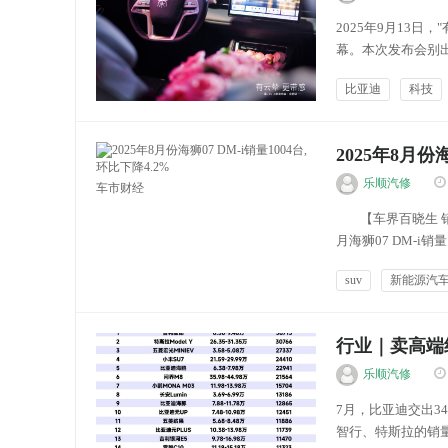
2025年9月13日
幕。本次发布会别
底蕴与未来出行科
比亚迪
科技
业遗存相得益彰，营
测评权威
2025年8月份海
乐顺汽修
车市财经
【车界百晓生 销量
月海狮07 DM-i销
势图 (单位:辆)...
suv
新能源汽
行业｜卖高端
乐顺汽修
7月，比亚迪交出3
智行、特斯拉的销