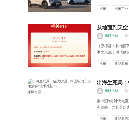
车展新模式，不一
汽车
汽车产业
的车型，还是满足家
乐顺车讯
从地面到天空！
开拓大湾区市
乐顺汽修
（原标题：从地面到
本文来源：时代财经
将竞技，而在赛场之
汽车
新能源车
上低空飞行拼图，从
能源新闻
出海生死局：
乐顺汽修
乐顺车讯
当中国9分钟快充至
洲道路，尤其是自去
征最高35.3%的
汽车
新能源汽
靠贸易出口的盈利模