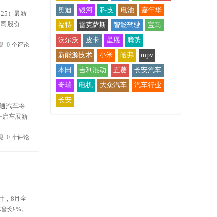
奥迪
银河
科技
电池
嘉年华
25）最新
公司股份
福特
雷克萨斯
智能驾驶
宝马
 长安汽车
沃尔沃
皮卡
星愿
腾势
现
0
个评论
新能源技术
小米
哈弗
mpv
本田
吉利混动
五菱
长安汽车
奇瑞
电机
大众汽车
汽车行业
长安
通汽车将
开启车展新
仪的车
现
0
个评论
计，8月全
比增长9%。