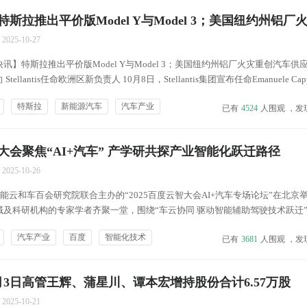
斯拉推出平价版Model Y与Model 3；美国纽约州铝厂
2025-10-27
】特斯拉推出平价版Model Y与Model 3；美国纽约州铝厂火灾重创汽车供应
llantis任命欧洲区新负责人 10月8日，Stellantis集团宣布任命Emanuele Capp
牌的新负责人。Stellantis表示，Cappellano曾在拉丁美...
特斯拉
新能源汽车
汽车产业
已有
4524
人围观 ，发
智大会聚焦“AI+汽车” 产学研共探产业智能化跃迁路径
2025-10-26
智能云和车百会研究院联合主办的“2025百度云智大会AI+汽车专场论坛”在北京
域及科研机构的专家学者齐聚一堂，围绕“车云协同 驱动智能辅助驾驶技术跃迁
人工智能与汽车产业融合发展的新蓝图。 产业融合成共识 三大路径构建发展框
汽车产业
百度
智能化技术
已有
3681
人围观 ，发
永伟在论坛开篇致辞中明确指出，人工智...
月3日高管王辉、蒲星川、谭本宏增持股份合计6.57万股
2025-10-21