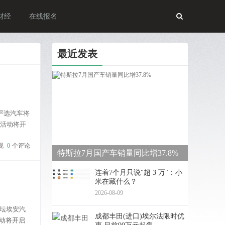
财经
在线报名
最近发表
严选汽车将
次活动将开
现
0
个评论
特斯拉7月国产车销量同比增37.8%
连着7个月只说"超 3 万"：小
米在藏什么？
2026-08-09
坛埃安汽
成都丰田(进口)埃尔法限时优
活动将开启