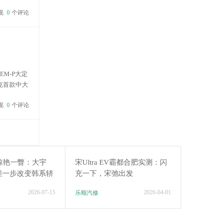
透率
现
0
个评论
EM-P大定
克首款中大
全系标配智
现
0
个评论
惊艳一瞥：大宇
宋Ultra EV霸都合肥实测：闪
如何差一步改变韩系轿
充一下，宋弛出发
2026-07-15
2026-04-01
乐顺汽修