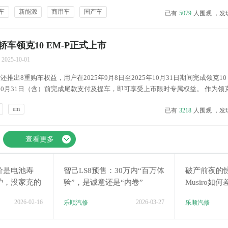
源市场零售107.9万辆，同比增长5%，较上月增长9%，全国新能源市场零售渗
车
新能源
商用车
国产车
已有
5079
人围观 ，发
计零售753.5万辆，同比...
车领克10 EM-P正式上市
2025-10-01
P还推出8重购车权益，用户在2025年9月8日至2025年10月31日期间完成领克10 
年10月31日（含）前完成尾款支付及提车，即可享受上市限时专属权益。 作为领
车，领克10 EM-P不仅拥有一眼领克的原创外观、全员舒享的豪华品质，而且
em
已有
3218
人围观 ，发
，在轿...
查看更多
价是电池寿
智己LS8预售：30万内“百万体
破产前夜的
炉，没家充的
验”，是诚意还是“内卷”
Musiro
跑史？
2026-02-16
2026-03-27
乐顺汽修
乐顺汽修