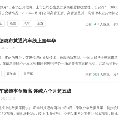
9月4日市场公开信息、上市公司公告及交易所披露数据整理，长安汽车（0006
份变动情况：2025年9月3日公司高管王辉、高管蒲星川、高管谭本宏共增持
总股本为0.0006%。变动期间公司股价下跌0.88%，9月3日当日收盘报12.32元。
宏
股票
汽车
王辉
已有
3437
人围观 ，发
核心技术人员增减持详...
德惠市慧通汽车线上嘉年华
2025-10-21
击；绚丽的舞台，突破传统的新型技术，亮眼的新车型。中国人保携手德惠市慧
24日，在德惠市经济开发区松柏路1098号举办一场消费者首选的活动。此次活动将
车体验，更加贴心的服务，只等你的参与。无论您是汽车的深度爱好者想了解心
嘉年华
国产车
已有
5008
人围观 ，发
工作需要想购买一款适合平时出行的车子，或者出行商务...
车渗透率创新高 连续六个月超五成
2025-10-11
报中心数据库提供） 证券时报记者 郭洁 9月3日，乘联分会数据显示，初步统
5.2万辆，同比增长3%，较上月增长7%，今年以来累计零售1469.8万辆，同