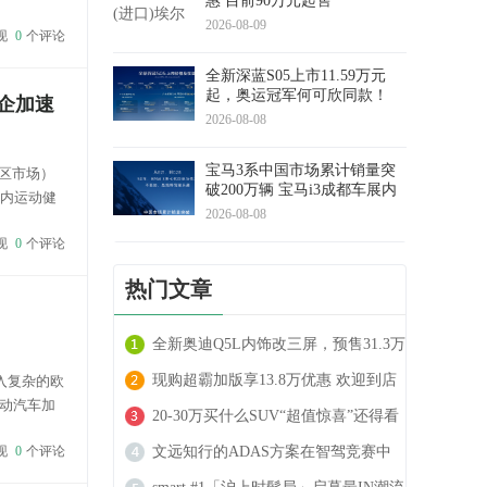
惠 目前90万元起售
想了解心仪
2026-08-09
现
0
个评论
全新深蓝S05上市11.59万元
起，奥运冠军何可欣同款！
车企加速
2026-08-08
宝马3系中国市场累计销量突
湾区市场）
破200万辆 宝马i3成都车展内
场内运动健
饰首发
2026-08-08
飞行汽车补
现
0
个评论
热门文章
全新奥迪Q5L内饰改三屏，预售31.3万
起
现购超霸加版享13.8万优惠 欢迎到店
入复杂的欧
电动汽车加
试驾
20-30万买什么SUV“超值惊喜”还得看
使得单纯依
现
0
个评论
沃尔沃XC70
文远知行的ADAS方案在智驾竞赛中