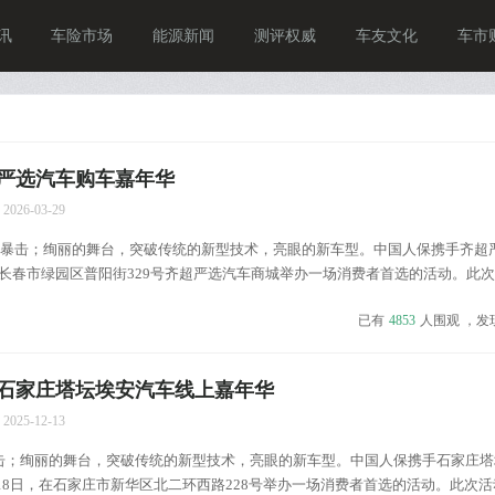
讯
车险市场
能源新闻
测评权威
车友文化
车市
严选汽车购车嘉年华
2026-03-29
击；绚丽的舞台，突破传统的新型技术，亮眼的新车型。中国人保携手齐超
日,在长春市绿园区普阳街329号齐超严选汽车商城举办一场消费者首选的活动。此
样的购车体验，更加贴心的服务，只等你的参与。 ...
已有
4853
人围观 ，发
石家庄塔坛埃安汽车线上嘉年华
2025-12-13
击；绚丽的舞台，突破传统的新型技术，亮眼的新车型。中国人保携手石家庄塔
2月18日，在石家庄市新华区北二环西路228号举办一场消费者首选的活动。此次