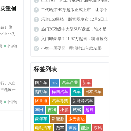
拔得头筹，再获广汽合作
smart #1「沪上时髦局」启幕最IN潮流
火灾重创
秀场登陆上海
二代哈弗H9穿越版正式上市，让每个
人都能实现穿越的梦想
乐道L60黑骑士版官图发布 12月5日上
链） 聚
市 限量666台
热门20万级中大型SUV盘点，谁才是
ellano为
最合适的选择？
入门即豪华？21.97万起售，凯迪拉克
现
0
个评论
GT4怎么样
小智一周要闻 | 理想推出首款AI眼
镜；传哈啰Robotaxi明年6月量产
标签列表
国产车
suv
汽车产业
新车
举行。来自
”主题展开
越野车
德国汽车
汽车
日本汽车
架 车百会
比亚迪
汽车导购
新能源汽车
现
0
个评论
丰田
吉利
小鹏
试驾
越野
豪华车
新能源
激光雷达
电动汽车
跑车
奔驰
能源
东风