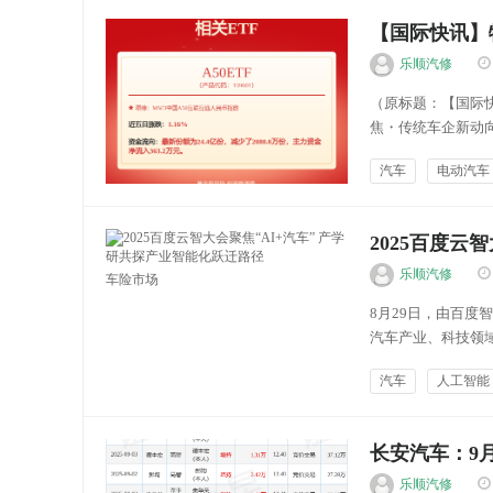
【国际快讯】特
汽车供应链
乐顺汽修
（原标题：【国际快讯
焦・传统车企新动向 Ste
欧洲业务及其旗下欧洲品
汽车
电动汽车
能源新闻
2025百度云
乐顺汽修
车险市场
8月29日，由百度
汽车产业、科技领
深度研讨，共同擘画
汽车
人工智能
研究院执行理事长张
长安汽车：9
乐顺汽修