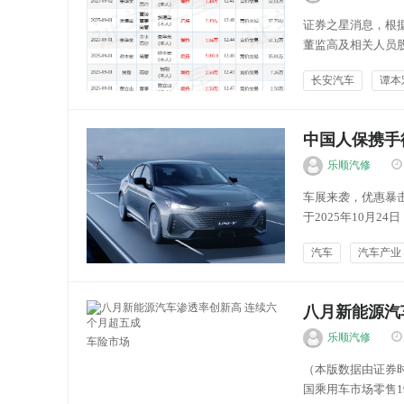
证券之星消息，根据
董监高及相关人员股
6.57万股，占公司
长安汽车
谭本
近半年内的董监高及
能源新闻
中国人保携手
乐顺汽修
车展来袭，优惠暴
于2025年10月
模式，不一样的购
汽车
汽车产业
型，还是满足家庭和
乐顺车讯
八月新能源汽
乐顺汽修
车险市场
（本版数据由证券时
国乘用车市场零售19