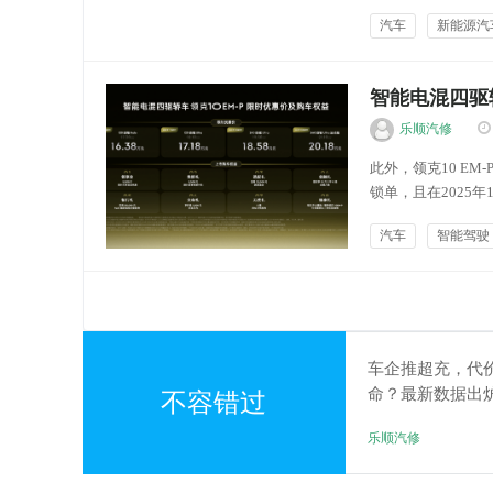
8月全国乘用车新能
汽车
新能源汽
55.3%，今年以来累
智能电混四驱轿
乐顺汽修
此外，领克10 EM-
锁单，且在2025
型插电式混合动力轿
汽车
智能驾驶
电四驱系统和激光雷达
车友文化
车企推超充，代
命？最新数据出
不容错过
车主快哭了
乐顺汽修