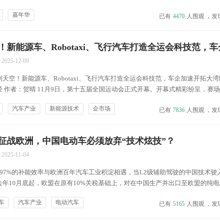
样的购车体验，更加贴心的服务，只等你的参与。 无论您是汽车的深度爱好者
嘉年华
已有
4470
人围观 ，发
庭和工作需要想购买一款适合平时出行的车...
新能源车、Robotaxi、飞行汽车打造全运会科技范，
场
2025-12-09
天空！新能源车、Robotaxi、飞行汽车打造全运会科技范，车企加速开拓大
 作者：贺晴 11月9日，第十五届全国运动会正式开幕。开幕式精彩纷呈，赛
外，这场盛会也成为科技创新的展示场。新能源汽车、Robotaxi等齐上阵，
汽车产业
新能源技术
企市场
已有
7836
人围观 ，发
地面到天空，共同打造全场景智慧出行...
征战欧洲，中国电动车必须放弃“技术炫技”？
2025-11-04
97%的补能效率与欧洲百年汽车工业积淀相遇，当L2级辅助驾驶的中国技术驶
年10月底起，欧盟在原有10%关税基础上，对在中国生产并出口至欧盟的纯
反补贴税，产能释放后的“必须出海”遭遇规则、习惯、电价、数据等“灰度地带”，
车
汽车产业
电动汽车
已有
5165
人围观 ，发
式难以为继，也让中国车企意识到，必须从根...