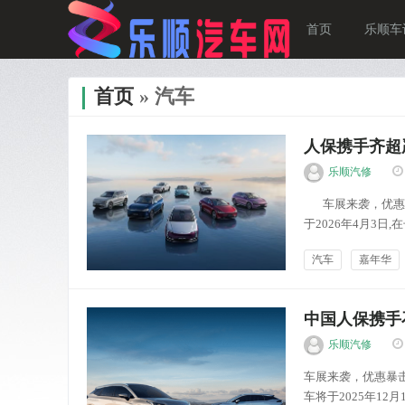
首页
乐顺车
首页
» 汽车
人保携手齐超
乐顺汽修
车展来袭，优惠暴
于2026年4月3
启车展新模式，不一
汽车
嘉年华
乐顺车讯
中国人保携手
乐顺汽修
车展来袭，优惠暴
车将于2025年1