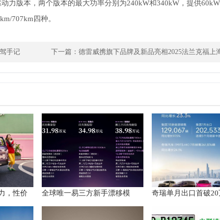
版本，两个版本的最大功率分别为240kW和340kW，提供60kWh
km/707km四种。
驾手记
下一篇：
德雷威携旗下品牌及新品亮相2025法兰克福上
给力，性价
全球唯一易三方新手漂移模
奇瑞单月出口首破2
越级实力
式：腾势Z9S让新手也能玩漂移
能源近13万辆再创新