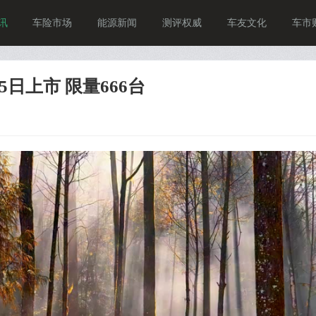
讯
车险市场
能源新闻
测评权威
车友文化
车市
5日上市 限量666台