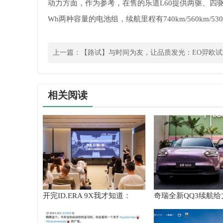
动力方面，作为参考，在售的乐道L60提供两驱、四驱动力
Wh两种容量的电池组，续航里程有740km/560km/530
上一篇：
【路试】与时间为友，让品质发光：EO羿欧试
相关阅读
开完ID.ERA 9X我才知道：
奇瑞全新QQ3续航
Momenta R7到底有多强！
比高的新能源汽车的