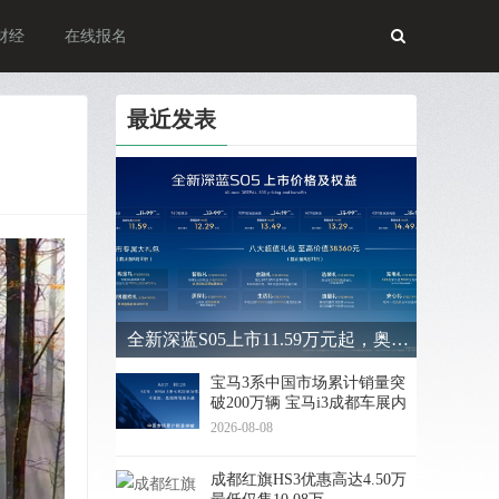
财经
在线报名
最近发表
全新深蓝S05上市11.59万元起，奥运冠军何可欣同款！
宝马3系中国市场累计销量突
破200万辆 宝马i3成都车展内
饰首发
2026-08-08
成都红旗HS3优惠高达4.50万