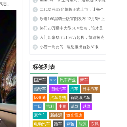
拔得头筹，再获广汽合作
smart #1「沪上时髦局」启幕最IN潮流
气息。
秀场登陆上海
二代哈弗H9穿越版正式上市，让每个
人都能实现穿越的梦想
乐道L60黑骑士版官图发布 12月5日上
市 限量666台
热门20万级中大型SUV盘点，谁才是
最合适的选择？
入门即豪华？21.97万起售，凯迪拉克
GT4怎么样
小智一周要闻 | 理想推出首款AI眼
镜；传哈啰Robotaxi明年6月量产
标签列表
国产车
suv
汽车产业
新车
越野车
德国汽车
汽车
日本汽车
比亚迪
汽车导购
新能源汽车
丰田
吉利
小鹏
试驾
越野
豪华车
新能源
激光雷达
电动汽车
跑车
奔驰
能源
东风