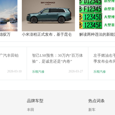
稳驭万
小米澎程正式发布，基于昆仑
解读两种违法的新能
新丝路
技术架构，定位智能可变大空
牌“美化”方法：白化
间SUV
，广汽丰田铂
智己LS8预售：30万内“百万体
左手燃油右
验”，是诚意还是“内卷”
季发布会布
2026-03-10
2026-03-27
乐顺汽修
乐顺汽修
品牌车型
热点词条
丰田
新车