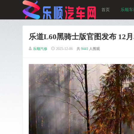
首页
乐顺车
乐道L60黑骑士版官图发布 12月
乐顺汽修
2025-12-06
共
9441
人围观