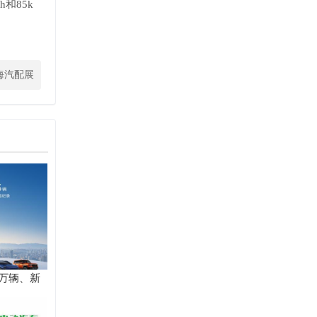
和85k
海汽配展
0万辆、新
高