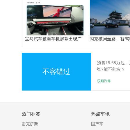
宝马汽车被曝车机屏幕出现广
闪充破局丝路，智驾
告，哪些品牌的车还有类似的
里！比亚迪护航海上
情况呢？
预售15.68万起
智7能不能火？
不容错过
乐顺汽修
热门标签
热点车讯
雷克萨斯
国产车