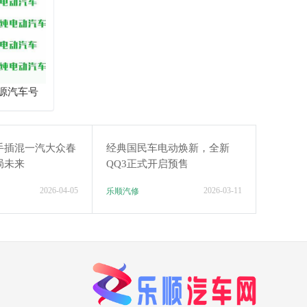
源汽车号
和粘贴
手插混一汽大众春
经典国民车电动焕新，全新
局未来
QQ3正式开启预售
2026-04-05
2026-03-11
乐顺汽修