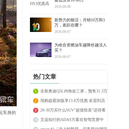
最低仅售10.08万
2026-08-08
新势力的狠活：月销10万和3
万，差距在哪？
2026-08-07
为啥合资燃油车越降价越没人
买？
2026-08-07
热门文章
全新奥迪Q5L内饰改三屏，预售31.3万
起
现购超霸加版享13.8万优惠 欢迎到店
试驾
20-30万买什么SUV“超值惊喜”还得看
化车身的
沃尔沃XC70
文远知行的ADAS方案在智驾竞赛中