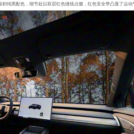
面积纯黑配色，细节处以双层红色缝线点缀，红色安全带凸显了运动