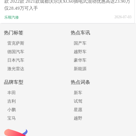
款 2022款 2021款成都沃尔沃XC60插电式混动优惠高达23.90万
仅28.49万可入手
2026-07-03
乐顺汽修
热门标签
热点车讯
雷克萨斯
国产车
德国汽车
越野车
日本汽车
豪华车
激光雷达
新能源
品牌车型
热点词条
丰田
新车
吉利
试驾
小鹏
星愿
宝马
越野