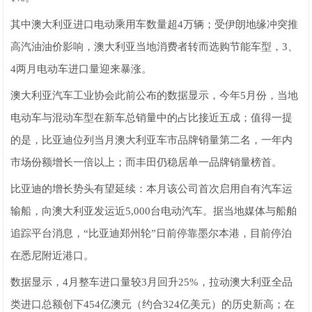
其中澳大利亚进口电动乘用车数量超4万辆；受伊朗地缘冲突推
高汽油油价影响，澳大利亚当地消费者转而选购节能车型，3、
4两月电动车进口量迎来暴涨。
澳大利亚汽车工业协会此前公布的数据显示，今年5月份，当地
电动车与混动车型在新车总销量中的占比接近五成；值得一提
的是，比亚迪位列当月澳大利亚车市品牌销量第二名，一年内
市场份额增长一倍以上；而丰田仍稳居单一品牌销量榜首。
比亚迪的增长势头有望延续：本月该公司首次启用自有汽车运
输船，向澳大利亚发运近5,000台电动汽车。据当地媒体与船舶
追踪平台消息，“比亚迪郑州轮”日前停靠墨尔本港，目前停泊
在悉尼附近港口。
数据显示，4月整车进口量较3月回升25%，拉动澳大利亚全品
类进口总额创下454亿澳元（约合324亿美元）的历史新高；在