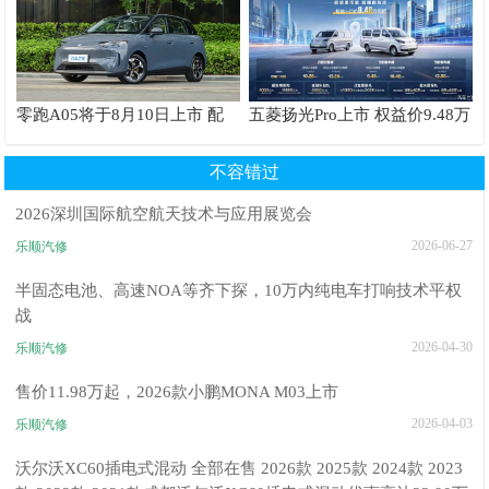
零跑A05将于8月10日上市 配
五菱扬光Pro上市 权益价9.48万
备7层云感座椅 最大续航
元起 车长近5米5 最大续航
510km
405km
不容错过
2026深圳国际航空航天技术与应用展览会
2026-06-27
乐顺汽修
半固态电池、高速NOA等齐下探，10万内纯电车打响技术平权
战
2026-04-30
乐顺汽修
售价11.98万起，2026款小鹏MONA M03上市
2026-04-03
乐顺汽修
沃尔沃XC60插电式混动 全部在售 2026款 2025款 2024款 2023