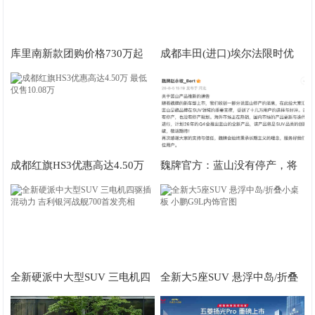
库里南新款团购价格730万起
成都丰田(进口)埃尔法限时优
欢迎试乘试驾
惠 目前90万元起售
成都红旗HS3优惠高达4.50万
魏牌官方：蓝山没有停产，将
最低仅售10.08万
于四季度推出蓝山全新产品
全新硬派中大型SUV 三电机四
全新大5座SUV 悬浮中岛/折叠
驱插混动力 吉利银河战舰700
小桌板 小鹏G9L内饰官图
首发亮相