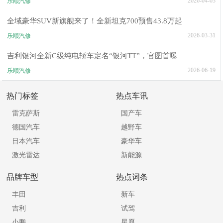
2026-04-03
乐顺汽修
全域豪华SUV新旗舰来了！全新坦克700预售43.8万起
2026-03-31
乐顺汽修
吉利银河全新C级纯电轿车定名“银河TT”，官图首曝
2026-06-19
乐顺汽修
热门标签
热点车讯
雷克萨斯
国产车
德国汽车
越野车
日本汽车
豪华车
激光雷达
新能源
品牌车型
热点词条
丰田
新车
吉利
试驾
小鹏
星愿