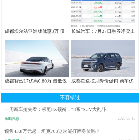
成都埃尔法亚洲版优惠3万 仅
长城汽车：7月27日融券净卖出
89万可入手
8300股，连续3日累计净卖出
2.25万股
成都智己L7优惠0.80万 最低仅
成都星途揽月降价促销 购车优
售29.19万
惠高达5.00万
不容错过
一周新车抢先看：极氪8X领衔，“8系”SUV大乱斗
2026-03-16
乐顺汽修
预售43.8万元起，坦克700这次能打翻身仗吗？