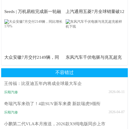
Seeds | 万机易租完成新一轮融
上汽通用五菱7月全球销量破12
资，投后估值达10亿元
万辆
大众安徽7月交付2149辆，同
东风汽车千伏电驱与兆瓦超充
比增长170%
桩样机下线
不容错过
王传福：比亚迪五年内将成全球最大车企
2026-06-11
乐顺汽修
奇瑞汽车来劲了！4款SUV新车来袭 新款瑞虎9领衔
2026-04-07
乐顺汽修
小鹏第二代VLA本月推送，2026款X9纯电版同步上市