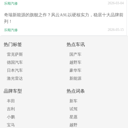
2026-03-04
乐顺汽修
奇瑞新能源的旗舰之作？风云A9L以硬核实力，稳居十大品牌前
列！
2026-05-15
乐顺汽修
热门标签
热点车讯
雷克萨斯
国产车
德国汽车
越野车
日本汽车
豪华车
激光雷达
新能源
品牌车型
热点词条
丰田
新车
吉利
试驾
小鹏
星愿
宝马
越野