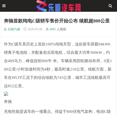
奔驰首款纯电C级轿车售价开始公布 续航超800公里
乐顺汽修
2026-05-06
共
4891
人围观
作为C级车系历史上首款100%纯电车型，这款新车搭载94kWh
锂离子电池组，并配备前后双电机，综合最大功率360kW，约
合489马力，峰值扭矩800牛·米。车辆采用四轮驱动布局，0至1
00公里/小时加速时间为4秒，最高时速210公里。续航方面，新
车在WLTP工况下的综合续航为743公里，城市工况续航最高可
达852公里。
奔驰
充电性能是该车的一项重点。得益于800伏电气架构，电动C级