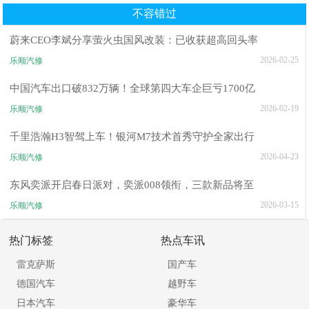
间SUV
不容错过
蔚来CEO李斌分享萤火虫国风改装：已收获超高回头率
2026-02-25
乐顺汽修
中国汽车出口破832万辆！全球第四大车企巨亏1700亿
2026-02-19
乐顺汽修
千里浩瀚H3智驾上车！银河M7技术首秀守护全家出行
2026-04-23
乐顺汽修
东风奕派开启春日派对，奕派008领衔，三款新品将至
2026-03-15
乐顺汽修
热门标签
热点车讯
雷克萨斯
国产车
德国汽车
越野车
日本汽车
豪华车