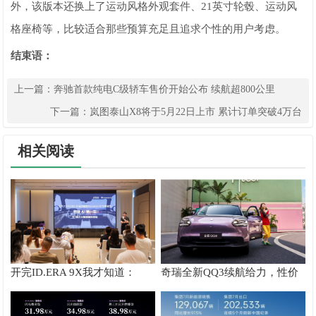
外，该版本还换上了运动风格外观套件、21英寸轮毂、运动风
格座椅等，比较适合那些预算充足且追求个性的用户考虑。
结束语：
上一篇：
奔驰首款纯电C级轿车售价开始公布 续航超800公里
下一篇：
岚图泰山X8将于5月22日上市 累计订单突破4万台
相关阅读
开完ID.ERA 9X我才知道：
奇瑞全新QQ3续航给力，性价
Momenta R7到底有多强！
比高的新能源汽车的越级实力