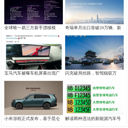
全球唯一易三方新手漂移模
奇瑞单月出口首破20万辆、新
式：腾势Z9S让新手也能玩漂
能源近13万辆再创新高
移
宝马汽车被曝车机屏幕出现广
闪充破局丝路，智驾稳驭万
告，哪些品牌的车还有类似的
里！比亚迪护航海上新丝路
情况呢？
小米澎程正式发布，基于昆仑
解读两种违法的新能源汽车号
技术架构，定位智能可变大空
牌“美化”方法：白化和粘贴