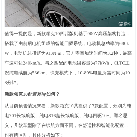
值得一提的是，新款领克10四驱版则基于900V高压架构打造，
搭载了由前后电机组成的智能四驱系统，电动机总功率为680k
W，电动机总扭矩为913N·m，官方零百加速时间为3.2秒，最高
车速可达240km/h。与之匹配的电池组容量为77kWh，CLTC工
况纯电续航为536km。快充模式下，10-80%电量所需时间为10.
8分钟。
新款领克10配置差异如何？
从目前预售情况来看，新款领克10共提供了3款配置，分别为纯
电701长续航版、纯电816超长续航版、纯电四驱10+。顾名思
义，几款车型除了在续航方面不同，在舒适性和智能化配置上
也有所区别，具体分析如下：