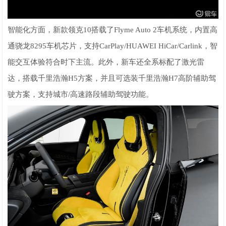
智能化方面，新款领克10搭载了Flyme Auto 2车机系统，内置高
通骁龙8295车机芯片，支持CarPlay/HUAWEI HiCar/Carlink，智
能交互体验符合时下主流。此外，新车还全系标配了激光雷
达，搭载千里浩瀚H5方案，并且可选装千里浩瀚H7高阶辅助驾
驶方案，支持城市/高速路段辅助驾驶功能。