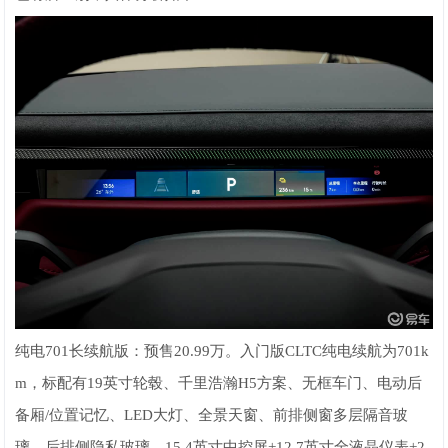
纯电701长续航版：预售20.99万。入门版CLTC纯电续航为701k
m，标配有19英寸轮毂、千里浩瀚H5方案、无框车门、电动后
备厢/位置记忆、LED大灯、全景天窗、前排侧窗多层隔音玻
璃、后排侧隐私玻璃、15.4英寸中控屏+12.7英寸全液晶仪表+2